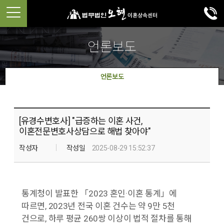
언론보도
언론보도
[유경수변호사] "급증하는 이혼 사건,
이혼전문변호사상담으로 해법 찾아야"
작성자
작성일
2025-08-29 15:52:37
통계청이 발표한 「2023 혼인·이혼 통계」에
따르면, 2023년 전국 이혼 건수는 약 9만 5천
건으로, 하루 평균 260쌍 이상이 법적 절차를 통해