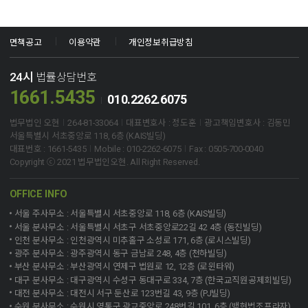
면책공고
이용약관
개인정보취급방침
24시
법률상담번호
1661.5435
010.2262.6075
법무법인 오현
264-81-33064
대표변호사 : 정도훈
광고책임변호사 : 김동민
서울특별시 서초중앙로 118, 6층 (KAIS빌딩)
대표번호 : 1661-5435
Mobile : 010-2262-6075
Fax : 0505-700-0040
Copyright ⓒ 2021 법무법인오현. All Right Reserved.
OFFICE INFO
서울 주사무소 : 서울특별시 서초중앙로 118, 6층 (KAIS빌딩)
서울 분사무소 : 서울특별시 서초구 서초중앙로22길 42 4층 (동진빌딩)
인천 분사무소 : 인천광역시 미추홀구 소성로 171, 6층 (로시스빌딩)
광주 분사무소 : 광주광역시 동구 금남로 248, 4층 (천하빌딩)
부산 분사무소 : 부산광역시 연제구 법원로 12, 12층 (로윈타워)
대구 분사무소 : 대구광역시 수성구 동대구로 334, 7층 (한국교직원공제회빌딩)
대전 분사무소 : 대전시 서구 둔산로 123번길 43, 9층 (PJ빌딩)
수원 분사무소 : 수원시 영통구 광교중앙로 248번길 101, 6층 (백현법조프라자)