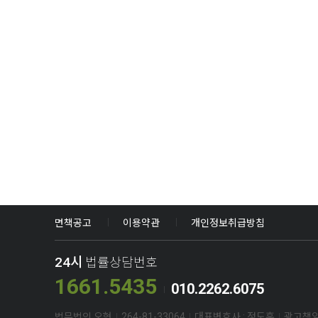
면책공고
이용약관
개인정보취급방침
24시
법률상담번호
1661.5435
010.2262.6075
법무법인 오현
264-81-33064
대표변호사 : 정도훈
광고책임