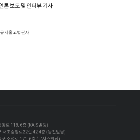
언론 보도 및 인터뷰 기사
이철규 서울 고법 판사​
 118, 6층 (KAIS빌딩)
 서초중앙로22길 42 4층 (동진빌딩)
 소성로 171, 6층 (로시스빌딩)