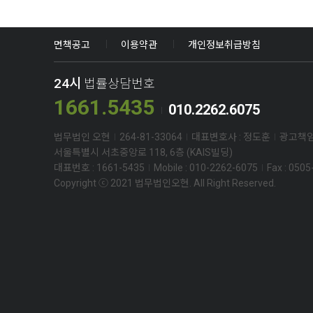
면책공고
이용약관
개인정보취급방침
24시
법률상담번호
1661.5435
010.2262.6075
법무법인 오현
264-81-33064
대표변호사 : 정도훈
광고책임
서울특별시 서초중앙로 118, 6층 (KAIS빌딩)
대표번호 : 1661-5435
Mobile : 010-2262-6075
Fax : 050
Copyright ⓒ 2021 법무법인오현. All Right Reserved.