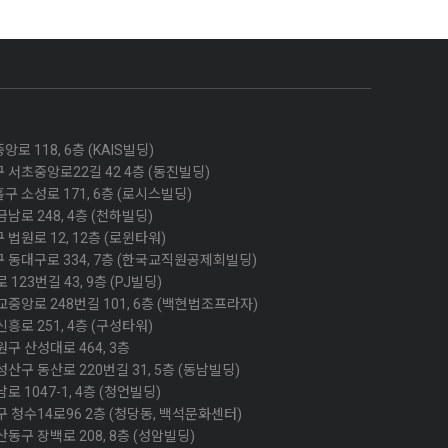
 118, 6층 (KAIS빌딩)
 서초중앙로22길 42 4층 (동진빌딩)
 소성로 171, 6층 (로시스빌딩)
남로 248, 4층 (천하빌딩)
법원로 12, 12층 (로윈타워)
 동대구로 334, 7층 (한국교직원공제회빌딩)
123번길 43, 9층 (PJ빌딩)
중앙로 248번길 101, 6층 (백현법조프라자)
흥로 251, 4층 (구성타워)
구 산성대로 464, 3층
산구 동산로 220번길 31, 5층 (동남빌딩)
 1047-1, 4층 (청언빌딩)
구 청수14로96 2층 (청당동, 백석문화센터)
동구 장백로 208, 8층 (성암빌딩)