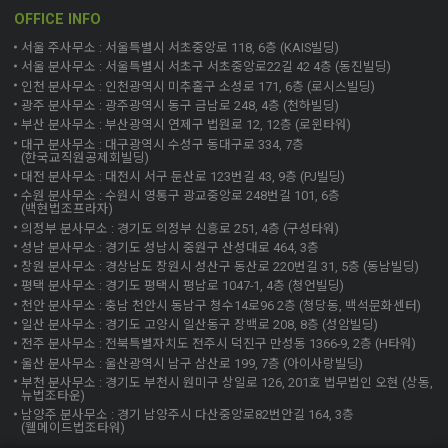
OFFICE INFO
서울 주사무소 : 서울특별시 서초중앙로 118, 6층 (KAIS빌딩)
서울 분사무소 : 서울특별시 서초구 서초중앙로22길 42 4층 (동진빌딩)
인천 분사무소 : 인천광역시 미추홀구 소성로 171, 6층 (로시스빌딩)
광주 분사무소 : 광주광역시 동구 금남로 248, 4층 (천하빌딩)
부산 분사무소 : 부산광역시 연제구 법원로 12, 12층 (로윈타워)
대구 분사무소 : 대구광역시 수성구 동대구로 334, 7층
(한국교직원공제회빌딩)
대전 분사무소 : 대전시 서구 둔산로 123번길 43, 9층 (PJ빌딩)
수원 분사무소 : 수원시 영통구 광교중앙로 248번길 101, 6층
(백현법조프라자)
의정부 분사무소 : 경기도 의정부 신흥로 251, 4층 (구성타워)
성남 분사무소 : 경기도 성남시 중원구 산성대로 464, 3층
창원 분사무소 : 경상남도 창원시 성산구 동산로 220번길 31, 5층 (동남빌딩)
평택 분사무소 : 경기도 평택시 평남로 1047-1, 4층 (청언빌딩)
천안 분사무소 : 충남 천안시 동남구 청수14로96 2층 (청당동, 백석문화센터)
일산 분사무소 : 경기도 고양시 일산동구 장백로 208, 8층 (성암빌딩)
전주 분사무소 : 전북특별자치도 전주시 덕진구 만성동 1366-9, 2층 (H타워)
울산 분사무소 : 울산광역시 남구 삼산로 199, 7층 (아이사랑빌딩)
부천 분사무소 : 경기도 부천시 원미구 상일로 126, 201호 법무법인 오현 (상동,
뉴법조타운)
남양주 분사무소 : 경기 남양주시 다산중앙로82번안길 164, 3층
(웰메이드법조타워)