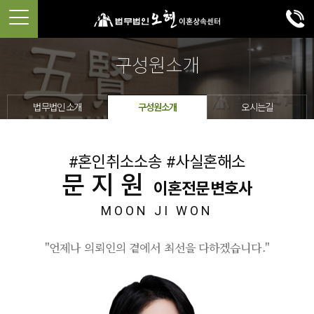
구성원소개
법무법인 소개
구성원소개
오시는길
#혼인취소소송 #사실혼해소
문지원
이혼전문변호사
MOON JI WON
"언제나 의뢰인의 곁에서 최선을 다하겠습니다."