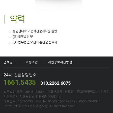
약력
성균관대학교 법학전문대학원 졸업
(前) 법무법인 빛
(現) 법무법인 오현 이혼전문 변호사​
면책공고
이용약관
개인정보취급방침
24시
법률상담번호
1661.5435
010.2262.6075
법무법인 오현
264-81-33064
대표변호사 : 정도훈
광고책임변호사 : 김동민
서울특별시 서초중앙로 118, 6층 (KAIS빌딩)
대표번호 : 1661-5435
Mobile : 010-2262-6075
Fax : 0505-700-0040
Copyright ⓒ 2021 법무법인오현. All Right Reserved.