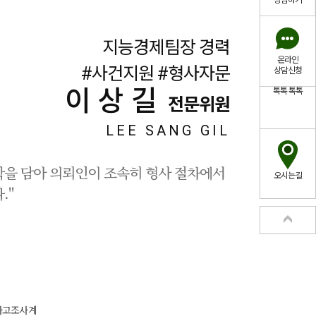
상담하기
지능경제팀장 경력
온라인
#사건지원 #형사자문
상담신청
이상길
톡톡
톡톡
전문위원
LEE SANG GIL
철학을 담아 의뢰인이 조속히 형사 절차에서
오시는길
."
통사고조사계