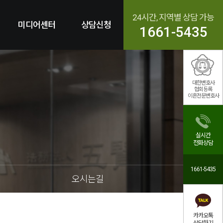
24시간, 지역별 상담 가능
미디어센터
상담신청
1661-5435
대한변호사
협회등록
이혼전문변호사
실시간
전화상담
1661-5435
오시는길
카카오톡