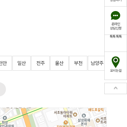
상담하기
온라인
상담신청
톡톡
톡톡
천안
일산
전주
울산
부천
남양주
오시는길