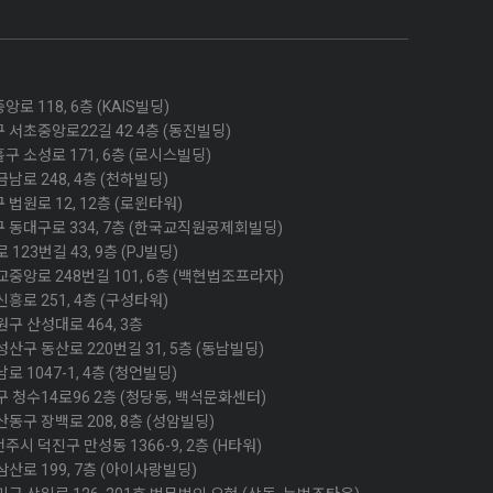
 118, 6층 (KAIS빌딩)
 서초중앙로22길 42 4층 (동진빌딩)
 소성로 171, 6층 (로시스빌딩)
남로 248, 4층 (천하빌딩)
법원로 12, 12층 (로윈타워)
 동대구로 334, 7층 (한국교직원공제회빌딩)
123번길 43, 9층 (PJ빌딩)
중앙로 248번길 101, 6층 (백현법조프라자)
흥로 251, 4층 (구성타워)
구 산성대로 464, 3층
산구 동산로 220번길 31, 5층 (동남빌딩)
 1047-1, 4층 (청언빌딩)
구 청수14로96 2층 (청당동, 백석문화센터)
동구 장백로 208, 8층 (성암빌딩)
시 덕진구 만성동 1366-9, 2층 (H타워)
산로 199, 7층 (아이사랑빌딩)