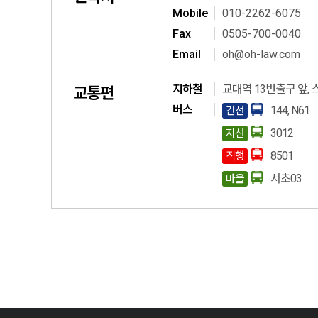
M
obile
010-2262-6075
F
ax
0505-700-0040
E
mail
oh@oh-law.com
지하철
교대역 13번출구 앞, 
교통편
버스
144, N61
간선
3012
지선
8501
직행
서초03
마을