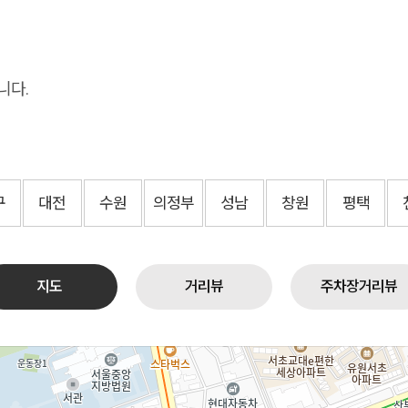
니다.
구
대전
수원
의정부
성남
창원
평택
지도
거리뷰
주차장거리뷰