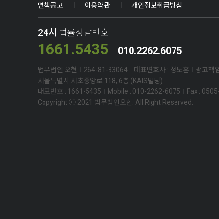
면책공고
이용약관
개인정보취급방침
24시
법률상담번호
1661.5435
010.2262.6075
법무법인 오현
264-81-33064
대표변호사 : 정도훈
광고책임
서울특별시 서초중앙로 118, 6층 (KAIS빌딩)
대표번호 : 1661-5435
Mobile : 010-2262-6075
Fax : 050
Copyright ⓒ 2021 법무법인오현. All Right Reserved.