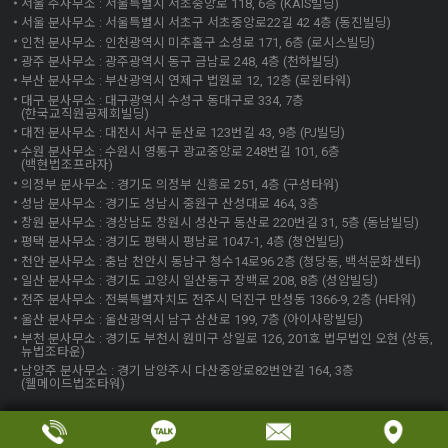
서울 주사무소 : 서울특별시 서초중앙로 118, 6층 (KAIS빌딩)
서울 분사무소 : 서울특별시 서초구 서초중앙로22길 42 4층 (동진빌딩)
인천 분사무소 : 인천광역시 미추홀구 소성로 171, 6층 (로시스빌딩)
광주 분사무소 : 광주광역시 동구 금남로 248, 4층 (천하빌딩)
부산 분사무소 : 부산광역시 연제구 법원로 12, 12층 (로윈타워)
대구 분사무소 : 대구광역시 수성구 동대구로 334, 7층
(한국교직원공제회빌딩)
대전 분사무소 : 대전시 서구 둔산로 123번길 43, 9층 (PJ빌딩)
수원 분사무소 : 수원시 영통구 광교중앙로 248번길 101, 6층
(백현법조프라자)
의정부 분사무소 : 경기도 의정부 신흥로 251, 4층 (구성타워)
성남 분사무소 : 경기도 성남시 중원구 산성대로 464, 3층
창원 분사무소 : 경상남도 창원시 성산구 동산로 220번길 31, 5층 (동남빌딩)
평택 분사무소 : 경기도 평택시 평남로 1047-1, 4층 (청언빌딩)
천안 분사무소 : 충남 천안시 동남구 청수14로96 2층 (청당동, 백석문화센터)
일산 분사무소 : 경기도 고양시 일산동구 장백로 208, 8층 (성암빌딩)
전주 분사무소 : 전북특별자치도 전주시 덕진구 만성동 1366-9, 2층 (H타워)
울산 분사무소 : 울산광역시 남구 삼산로 199, 7층 (아이사랑빌딩)
부천 분사무소 : 경기도 부천시 원미구 상일로 126, 201호 법무법인 오현 (상동,
뉴법조타운)
남양주 분사무소 : 경기 남양주시 다산중앙로82번안길 164, 3층
(웰메이드법조타워)