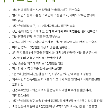
상속분에 해당하는 시가 상당의 손해배상 청구, 전부승소
별거하던 도중에 이혼 청구로 인해 소송을 의뢰, 기여도 50%인정되어
전부승소
상간 손해배상 청구, CCTV증거자료 제시해 전부승소
상간 손해배상 청구에 대응, 증거 빠르게 확보하여 변론한 결과 전부승소
재산분할금 3천만원 지급판결, 일부승소
45%의 재산분할 기여도 및 위자료 3천만원 이상을 지급 판결, 일부승소
미지급 양육비 3천만원 이상 지급 판결, 일부승소
3억원 지급의 1심 판결을 뒤집어 2심에서 3억 5천만원 이상을 받은 사례
상간손해배상 청구, 위자료 1천만원 인정
상간 소송을 제기해 위자료 1천만원을 인정
장기간 별거 중 이혼을 결심, 화해권고결정
1천 2백만원의 재산분할을 요구, 조정기일 2회 만에 이혼 조정성립
지속적인 가정폭력으로 자녀를 데리고 나와 이혼 및 양육비 사전처분신청,
조정성립
전업주부였던 의뢰인의 의사를 반영해 최대한 빠르게 종결한 사례,
임의조정성립
상간 손해배상청구 소송 진행해 위자료 및 재산분할 9천만원 이상 지급 판결
조정신청서 제출해 월 1천만원 이상 고액의 양육비 지급 판결, 조정성립