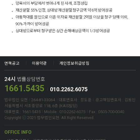
양육비의 부담에서 벗어나게 된 사례, 조정성립
재산분할 55% 인정, 상대방 재산분할청구금액 약 6억 방어성공
아동학대를 원인으로 이혼·위자료·재산분할 2억원 이상을 청구 당해 의뢰,
90% 가까이 방어성공
상대방으로부터 청구받은 상간 손해배상금액의 1/3 방어성공​
면책공고
이용약관
개인정보취급방침
24시
법률상담번호
1661.5435
010.2262.6075
법무법인 오현
264-81-33064
대표변호사 : 정도훈
광고책임변호사 : 김동민
서울특별시 서초중앙로 118, 6층 (KAIS빌딩)
대표번호 : 1661-5435
Mobile : 010-2262-6075
Fax : 0505-700-0040
Copyright ⓒ 2021 법무법인오현. All Right Reserved.
OFFICE INFO