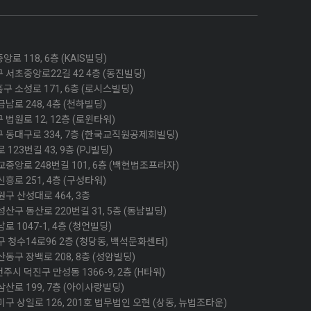
 118, 6층 (KAIS빌딩)
 서초중앙로22길 42 4층 (동진빌딩)
 소성로 171, 6층 (로시스빌딩)
남로 248, 4층 (천하빌딩)
법원로 12, 12층 (로윈타워)
 동대구로 334, 7층 (한국교직원공제회빌딩)
123번길 43, 9층 (PJ빌딩)
중앙로 248번길 101, 6층 (백현법조프라자)
흥로 251, 4층 (구성타워)
구 산성대로 464, 3층
산구 동산로 220번길 31, 5층 (동남빌딩)
 1047-1, 4층 (청언빌딩)
구 청수14로96 2층 (청당동, 백석문화센터)
동구 장백로 208, 8층 (성암빌딩)
시 덕진구 만성동 1366-9, 2층 (H타워)
산로 199, 7층 (아이사랑빌딩)
구 상일로 126, 201호 법무법인 오현 (상동, 뉴법조타운)