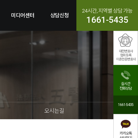
24시간, 지역별 상담 가능
미디어센터
상담신청
1661-5435
대한변호사
협회등록
이혼전문변호사
실시간
전화상담
1661-5435
오시는길
카카오톡