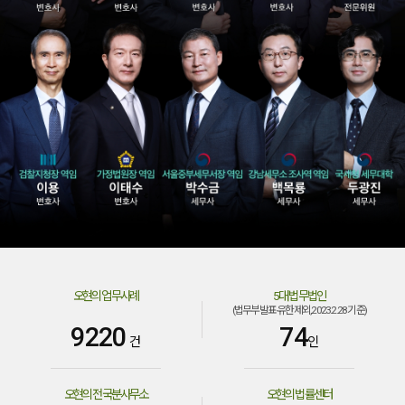
오현의 업무사례
5대 법무법인
(법무부발표·유한제외,
2023.2.28 기준)
9220
74
건
인
오현의 전국분사무소
오현의 법률센터