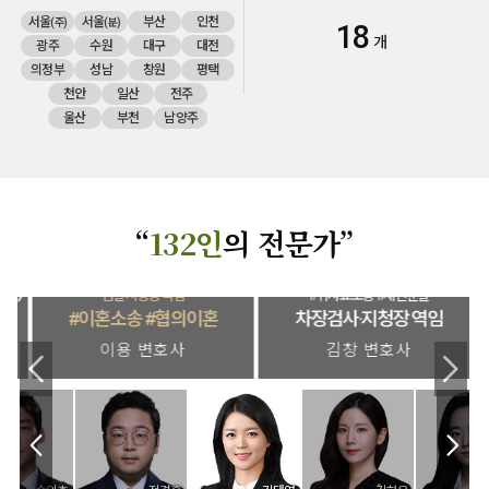
서울
서울
부산
인천
(주)
(분)
18
개
광주
수원
대구
대전
의정부
성남
창원
평택
천안
일산
전주
울산
부천
남양주
“
132인
의 전문가”
)
검찰지청장 역임
#위자료소송 #재산분할
#이혼소송 #협의이혼
차장검사·지청장 역임
이용 변호사
김창 변호사