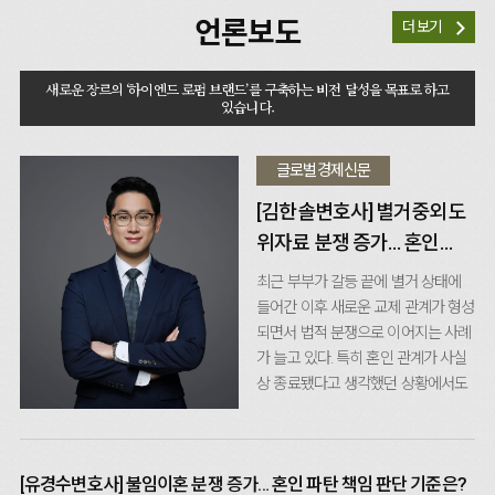
언론보도
더 보기
새로운 장르의 ‘하이엔드 로펌 브랜드’를 구축하는 비전 달성을 목표로 하고
있습니다.
글로벌경제신문
[김한솔변호사] 별거중외도
위자료 분쟁 증가… 혼인
파탄 시점 판단...
최근 부부가 갈등 끝에 별거 상태에
들어간 이후 새로운 교제 관계가 형성
되면서 법적 분쟁으로 이어지는 사례
가 늘고 있다. 특히 혼인 관계가 사실
상 종료됐다고 생각했던 상황에서도
위자료 청구가 제기되며 별거중외도
관련 상담이 증가하는 추세다. 법적으
로 부부는 혼인 관계가 유지되는 동안
[유경수변호사] 불임이혼 분쟁 증가… 혼인 파탄 책임 판단 기준은?
서로에 대한 정조 의무를 부담한다.