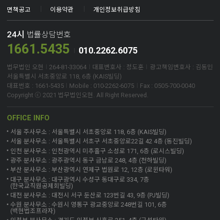
객관적 자료, 의뢰인과 상대방 배우자의
였는지 피고 측 예상 주장 상간녀 측에서
고를 일방적인 피해자로 보기 어렵고, 오
단할 필요가 있습니다. 본 사건에서는 재
관계가 시작된 시점 및 기존 혼인공동생
는 배우자와 단순히 친분을 유지하였을
면책공고
이용약관
개인정보취급방침
히려 사실혼 배우자와 적극적으로 부정
산분할 청구가 제척기간이 지난 뒤 제기
활의 실질적인 유지 여부를 중심으로 방
뿐 혼인공동생활을 침해할 정도의 관계
행위를 이어갔다는 점을 주장하였습니
되어 부적법하다는 점과 현재 양육환경
어 전략을 수립하였습니다. 3. 이 사건의
는 아니었다고 주장할 가능성이 있었습
24시
법률상담번호
다.쟁점 3. 만남의 횟수가 적었다는 주장
을 변경할 만한 특별한 필요성이 없다는
핵심 쟁점 쟁점 1. 의뢰인과 상대방 배우
니다. 변호인 대응 방향 블랙박스 영상과
1661.5435
의 타당성피고 측 관점피고는 사실혼 배
점이 핵심적인 쟁점이었습니다. 법무법
자의 관계 이전에 혼인관계가 이미 파탄
두 사람이 주고받은 메시지를 개별적으
010.2262.6075
우자와 따로 만난 횟수가 매우 적었고,
인 오현은 이혼 시점과 재산분할 청구 시
되었는지 원고 측 주장 원고는 의뢰인과
로 분석하고 서로 연결하여 단순한 친분
해당 만남 역시 사제지간의 관계에서 이
점, 대상 재산의 취득 및 유지 경위, 의뢰
자신의 배우자 사이의 관계로 인해 정상
만으로 보기 어려운 관계와 행동이 존재
법무법인 오현
264-81-33064
대표변호사 : 정도훈
광고책임변호사 : 김동민
루어진 것이라고 주장하며 손해배상책
인의 재산 형성 기여도, 자녀들의 현재
적으로 유지되던 혼인공동생활이 침해
하였다는 점을 소명하였습니다. 표현의
서울특별시 서초중앙로 118, 6층 (KAIS빌딩)
임을 부인하였습니다.변호인 대응 방향
생활환경과 교육상태 및 의뢰인과의 정
되었고, 그로 인해 정신적 손해가 발생하
내용과 연락이 이루어진 경위 및 전체적
대표번호 : 1661-5435
Mobile : 010-2262-6075
Fax : 0505-700-0040
단순히 만남의 횟수만으로 관계를 평가
서적 유대관계를 중심으로 사건 대응 방
였다는 취지로 손해배상을 청구하였습
인 흐름을 종합하여 부정행위를 입증하
Copyright ⓒ 2021 법무법인오현. All Right Reserved.
할 것이 아니라, 의뢰인이 없는 신혼집에
향을 수립하였습니다. 3. 이 사건의 핵심
니다. 변호인 대응 방향 의뢰인과 상대방
였습니다. 쟁점 2. 상간녀가 배우자의 혼
두 사람이 함께 방문한 사실과 인스타그
쟁점 쟁점 1. 재산분할 청구가 제척기간
배우자의 관계만 분리하여 판단해서는
인 사실을 알고 있었는지 법원의 판단 요
OFFICE INFO
램 대화 및 녹취 내용을 종합하여 판단해
내에 제기되었는지 상대방 측 주장 상대
안 되고, 그 이전 수년간 원고 부부 사이
소 상간녀의 불법행위 책임을 판단하기
야 한다고 주장하였습니다.4. 변호인의
방은 이혼 이후 의뢰인을 상대로 재산분
에서 어떠한 일이 있었는지를 함께 검토
위해서는 배우자에게 혼인관계가 있다
서울 주사무소 : 서울특별시 서초중앙로 118, 6층 (KAIS빌딩)
주요 대응 방향① 녹취파일에서 추가 증
할을 청구하며 혼인관계 중 형성된 재산
해야 한다고 주장하였습니다. 기존 혼인
는 사실을 알고도 관계를 이어갔는지가
서울 분사무소 : 서울특별시 서초구 서초중앙로22길 42 4층 (동진빌딩)
거의 단서 확인의뢰인이 처음 보유한 핵
을 분배해야 한다고 주장하였습니다. 변
관계가 이미 실질적으로 파탄되어 있었
중요한 쟁점이 될 수 있었습니다. 변호인
인천 분사무소 : 인천광역시 미추홀구 소성로 171, 6층 (로시스빌딩)
심 자료는 사실혼 배우자에게 외도 사실
호인 대응 방향 이혼이 성립한 시점과 상
다는 점을 중심으로 방어하였습니다. 쟁
대응 방향 배우자와 상간녀가 주고받은
광주 분사무소 : 광주광역시 동구 금남로 248, 4층 (천하빌딩)
을 추궁한 녹취파일이었습니다.해당 녹
대방이 재산분할 청구를 제기한 시점을
점 2. 원고의 장기간 부정행위 정황이 혼
메시지의 구체적인 내용과 전체 대화의
부산 분사무소 : 부산광역시 연제구 법원로 12, 12층 (로윈타워)
취를 면밀히 확인한 결과, 의뢰인이 집을
정확하게 대조하였습니다. 그 결과 민법
인관계 판단에 어떤 의미를 가지는지 법
흐름을 정리하여 상간녀가 배우자의 혼
대구 분사무소 : 대구광역시 수성구 동대구로 334, 7층
(한국교직원공제회빌딩)
비운 사이 피고와 사실혼 배우자가 함께
상 재산분할청구권을 행사할 수 있는 제
원의 판단 요소 혼인관계의 실질적인 상
인관계를 인식하고 있었던 정황을 법원
대전 분사무소 : 대전시 서구 둔산로 123번길 43, 9층 (PJ빌딩)
의뢰인의 신혼집에 방문했다는 정황을
척기간이 이미 경과하였으므로 청구 내
태를 판단하기 위해서는 부부 사이에 장
에 제시하였습니다. 단편적인 문구가 아
확인할 수 있었습니다.② 소송 전 CCTV
용을 판단하기에 앞서 소 자체가 부적법
수원 분사무소 : 수원시 영통구 광교중앙로 248번길 101, 6층
기간 누적된 갈등과 혼인생활의 경위 등
니라 대화 전반에서 확인되는 관계와 인
(백현법조프라자)
증거보전신청 진행아파트 CCTV 자료
하다는 점을 적극적으로 주장하였습니
여러 사정을 종합적으로 살펴볼 필요가
식을 종합적으로 설명하였습니다. 쟁점