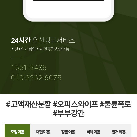
24시간
유선상담서비스
사전예약시 평일 저녁 및 주말 상담 가능
1661·5435
010·2262·6075
#고액재산분할 #오피스와이프 #불륜폭로
#부부강간
조정 이혼
재판 이혼
황혼 이혼
국제 이혼
별거 이혼