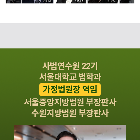
송인호
정경훈
김태연
김하은
사법연수원 22기
서울대학교 법학과
가정법원장 역임
서울중앙지방법원 부장판사
수원지방법원 부장판사