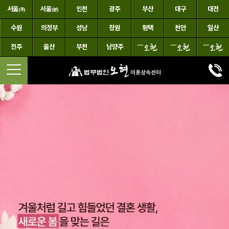
서울
서울
인천
광주
부산
대구
대전
(주)
(분)
수원
의정부
성남
창원
평택
천안
일산
전주
울산
부천
남양주