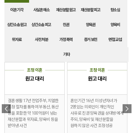
이혼 기각
사실혼 해소
재산분할 원고
재산분할 피고
항소심
상간소송 원고
상간소송 피고
친권
양육권
양육비
위자료
사전 처분
가정 폭력
증거 보전
면접 교섭
기타
조정 이혼
조정 이혼
원고 대리
원고 대리
결혼생활 17년 전업주부, 치열한
혼인기간 16년. 미성년자녀가
조정 절차를 통하여 부동산, 동산
2명있는 의뢰인이 개인적인
등을 포함한 약 100억원이 넘는
사유로 친권 양육권을 상대방에게
재산분할과 위자료, 양육비 등을
주되, 양육비 및 재산분할을
받아낸 사건
원하지 않은 사건 조정성공