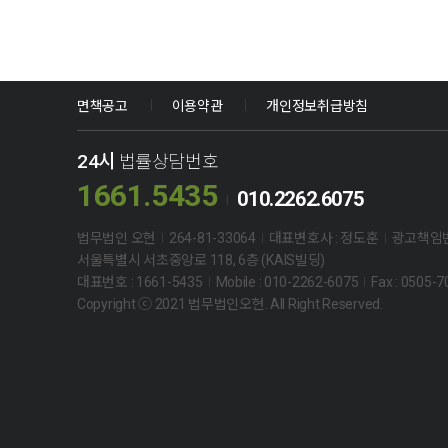
면책공고
이용약관
개인정보취급방침
24시
법률상담번호
1661.5435
010.2262.6075
법무법인 오현
264-81-33064
대표변호사 : 정도훈
광고책임변
서울특별시 서초중앙로 118, 6층 (KAIS빌딩)
대표번호 : 1661-5435
Mobile : 010-2262-6075
Fax : 0505-
Copyright ⓒ 2021 법무법인오현. All Right Reserved.