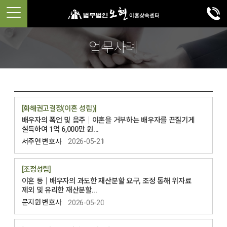
업무사례
[화해권고결정(이혼 성립)]
배우자의 폭언 및 음주│이혼을 거부하는 배우자를 끈질기게
설득하여 1억 6,000만 원...
서주연 변호사
2026-05-21
[조정성립]
이혼 등│배우자의 과도한 재산분할 요구, 조정 통해 위자료
제외 및 유리한 재산분할...
문지원 변호사
2026-05-20