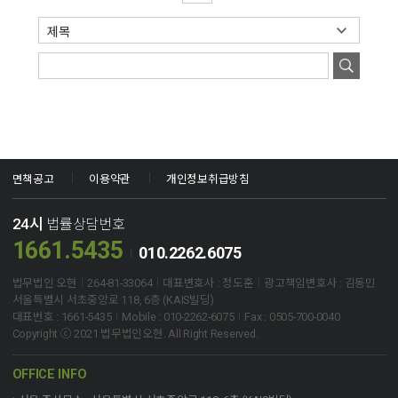
면책공고
이용약관
개인정보취급방침
24시
법률상담번호
1661.5435
010.2262.6075
법무법인 오현
264-81-33064
대표변호사 : 정도훈
광고책임변호사 : 김동민
서울특별시 서초중앙로 118, 6층 (KAIS빌딩)
대표번호 : 1661-5435
Mobile : 010-2262-6075
Fax : 0505-700-0040
Copyright ⓒ 2021 법무법인오현. All Right Reserved.
OFFICE INFO