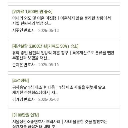
[위자료 1,500만 원 승소]
아내의 외도 및 이혼 미진행│이혼하지 않은 불리한 상황에서
자필 탄원서와 법정 진...
서주연 변호사
2026-05-12
[재산분할 3,800만 원(기여도 50%) 승소]
유학 중인 남편의 일방적 이혼 청구│특유재산으로 분류될 뻔한
부동산과 보험을 재산...
문지은 변호사
2026-05-11
[조정성립]
공시송달 1심 패소 후 대응│1심 패소 사실을 뒤늦게 알고
제기한 추완항소심에서, 지...
김가영 변호사
2026-05-06
[3100만원 인정]
서울상간소송변호사 조력사례│사내 불륜한 것을 발뺌하는
상간자를 금융거래 내역 조...